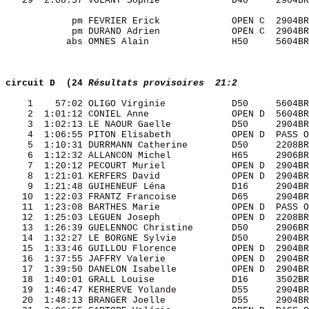
   29  2:08:37 VOLANT Sophie             D40     2904BR
            pm FEVRIER Erick             OPEN C  2904BR
            pm DURAND Adrien             OPEN C  2904BR
           abs OMNES Alain               H50     5604BR
circuit D  (24
Résultats provisoires  21:2
    1    57:02 OLIGO Virginie            D50     5604BR
    2  1:01:12 CONIEL Anne               OPEN D  5604BR
    3  1:02:13 LE NAOUR Gaelle           D50     2904BR
    4  1:06:55 PITON Elisabeth           OPEN D  PASS O
    5  1:10:31 DURRMANN Catherine        D50     2208BR
    6  1:12:32 ALLANCON Michel           H65     2906BR
    7  1:20:12 PECOURT Muriel            OPEN D  2904BR
    8  1:21:01 KERFERS David             OPEN D  2904BR
    9  1:21:48 GUIHENEUF Léna            D16     2904BR
   10  1:22:03 FRANTZ Francoise          D65     2904BR
   11  1:23:08 BARTHES Marie             OPEN D  PASS O
   12  1:25:03 LEGUEN Joseph             OPEN D  2208BR
   13  1:26:39 GUELENNOC Christine       D50     2906BR
   14  1:32:27 LE BORGNE Sylvie          D50     2904BR
   15  1:33:46 GUILLOU Florence          OPEN D  2904BR
   16  1:37:55 JAFFRY Valerie            OPEN D  2904BR
   17  1:39:50 DANELON Isabelle          OPEN D  2904BR
   18  1:40:01 GRALL Louise              D16     3502BR
   19  1:46:47 KERHERVE Yolande          D55     2904BR
   20  1:48:13 BRANGER Joelle            D55     2904BR