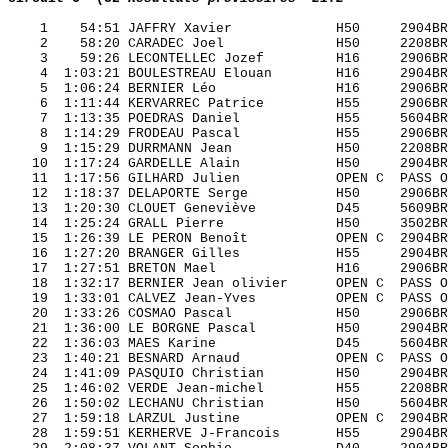
    1    54:51 JAFFRY Xavier             H50     2904BR
    2    58:20 CARADEC Joel              H50     2208BR
    3    59:26 LECONTELLEC Jozef         H16     2906BR
    4  1:03:21 BOULESTREAU Elouan        H16     2904BR
    5  1:06:24 BERNIER Léo               H16     2906BR
    6  1:11:44 KERVARREC Patrice         H55     2906BR
    7  1:13:35 POEDRAS Daniel            H55     5604BR
    8  1:14:29 FRODEAU Pascal            H55     2906BR
    9  1:15:29 DURRMANN Jean             H50     2208BR
   10  1:17:24 GARDELLE Alain            H50     2904BR
   11  1:17:56 GILHARD Julien            OPEN C  PASS O
   12  1:18:37 DELAPORTE Serge           H50     2906BR
   13  1:20:30 CLOUET Geneviève          D45     5609BR
   14  1:25:24 GRALL Pierre              H50     3502BR
   15  1:26:39 LE PERON Benoît           OPEN C  2904BR
   16  1:27:20 BRANGER Gilles            H55     2904BR
   17  1:27:51 BRETON Mael               H16     2906BR
   18  1:32:17 BERNIER Jean olivier      OPEN C  PASS O
   19  1:33:01 CALVEZ Jean-Yves          OPEN C  PASS O
   20  1:33:26 COSMAO Pascal             H50     2906BR
   21  1:36:00 LE BORGNE Pascal          H50     2904BR
   22  1:36:03 MAES Karine               D45     5604BR
   23  1:40:21 BESNARD Arnaud            OPEN C  PASS O
   24  1:41:09 PASQUIO Christian         H50     2904BR
   25  1:46:02 VERDE Jean-michel         H55     2208BR
   26  1:50:02 LECHANU Christian         H50     5604BR
   27  1:59:18 LARZUL Justine            OPEN C  2904BR
   28  1:59:51 KERHERVE J-Francois       H55     2904BR