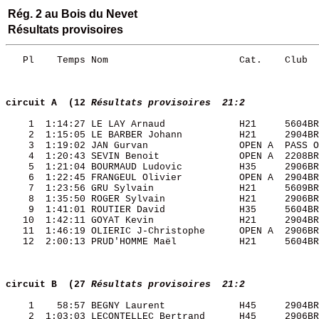
Rég. 2 au Bois du Nevet
Résultats provisoires
   Pl    Temps Nom                       Cat.    Club  
circuit A  (12
Résultats provisoires  21:2
    1  1:14:27 LE LAY Arnaud             H21     5604BR
    2  1:15:05 LE BARBER Johann          H21     2904BR
    3  1:19:02 JAN Gurvan                OPEN A  PASS O
    4  1:20:43 SEVIN Benoit              OPEN A  2208BR
    5  1:21:04 BOURMAUD Ludovic          H35     2906BR
    6  1:22:45 FRANGEUL Olivier          OPEN A  2904BR
    7  1:23:56 GRU Sylvain               H21     5609BR
    8  1:35:50 ROGER Sylvain             H21     2906BR
    9  1:41:01 ROUTIER David             H35     5604BR
   10  1:42:11 GOYAT Kevin               H21     2904BR
   11  1:46:19 OLIERIC J-Christophe      OPEN A  2906BR
   12  2:00:13 PRUD'HOMME Maël           H21     5604BR
circuit B  (27
Résultats provisoires  21:2
    1    58:57 BEGNY Laurent             H45     2904BR
    2  1:03:03 LECONTELLEC Bertrand      H45     2906BR