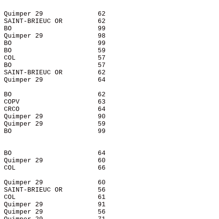
 Quimper 29              62    

 SAINT-BRIEUC OR         62    

 BO                      99    

 Quimper 29              98    

 BO                      99    

 BO                      59    

 COL                     57    

 BO                      57    

 SAINT-BRIEUC OR         62    

 Quimper 29              64    

                               

 BO                      62    

 COPV                    63    

 CRCO                    64    

 Quimper 29              90    

 Quimper 29              59    

 BO                      99    

                               

                               

 BO                      64    

 Quimper 29              60    

 COL                     66    

                               

 Quimper 29              60    

 SAINT-BRIEUC OR         56    

 COL                     61    

 Quimper 29              91    

 Quimper 29              56    
