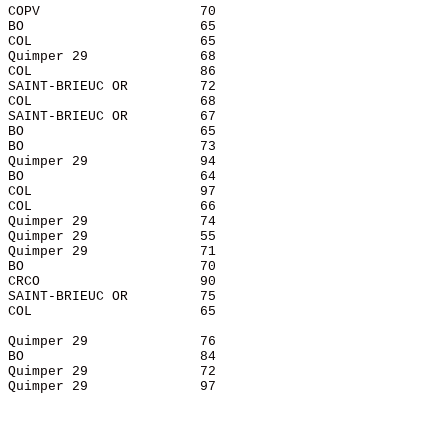
 COPV                    70    

 BO                      65    

 COL                     65    

 Quimper 29              68    

 COL                     86    

 SAINT-BRIEUC OR         72    

 COL                     68    

 SAINT-BRIEUC OR         67    

 BO                      65    

 BO                      73    

 Quimper 29              94    

 BO                      64    

 COL                     97    

 COL                     66    

 Quimper 29              74    

 Quimper 29              55    

 Quimper 29              71    

 BO                      70    

 CRCO                    90    

 SAINT-BRIEUC OR         75    

 COL                     65    

 Quimper 29              76    

 BO                      84    

 Quimper 29              72    

 Quimper 29              97    
