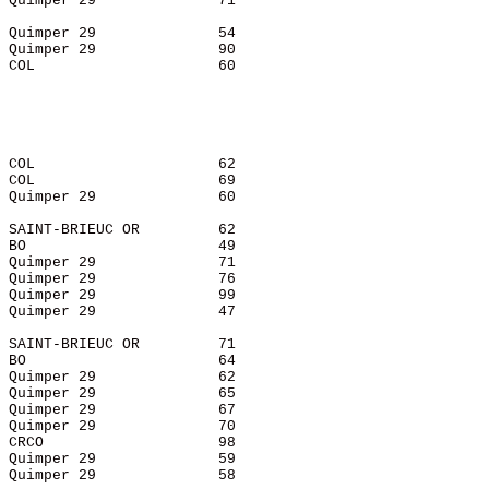
 Quimper 29              71    

 Quimper 29              54    

 Quimper 29              90    

 COL                     60    

 COL                     62    

 COL                     69    

 Quimper 29              60    

                               

 SAINT-BRIEUC OR         62    

 BO                      49    

 Quimper 29              71    

 Quimper 29              76    

 Quimper 29              99    

 Quimper 29              47    

                               

 SAINT-BRIEUC OR         71    

 BO                      64    

 Quimper 29              62    

 Quimper 29              65    

 Quimper 29              67    

 Quimper 29              70    

 CRCO                    98    

 Quimper 29              59    

 Quimper 29              58    
