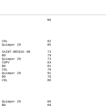
                         Né    

 COL                     82    

 Quimper 29              85    

                               

 SAINT-BRIEUC OR         73    

 BO                      79    

 Quimper 29              73    

 COPV                    83    

 BO                      81    

 COL                     78    

 Quimper 29              91    

 BO                      70    

 COL                     80    

 Quimper 29              66    

 BO                      69    
