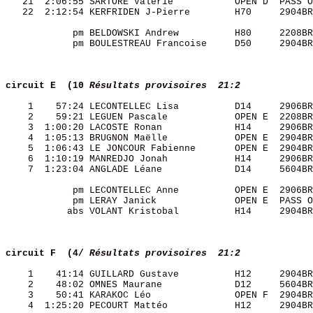
   21  2:06:55 SARTORE Valérie           OPEN D  PASS O
   22  2:12:54 KERFRIDEN J-Pierre        H70     2904BR
            pm BELDOWSKI Andrew          H80     2208BR
            pm BOULESTREAU Francoise     D50     2904BR
circuit E  (10
Résultats provisoires  21:2
    1    57:24 LECONTELLEC Lisa          D14     2906BR
    2    59:21 LEGUEN Pascale            OPEN E  2208BR
    3  1:00:20 LACOSTE Ronan             H14     2906BR
    4  1:05:13 BRUGNON Maëlle            OPEN E  2904BR
    5  1:06:43 LE JONCOUR Fabienne       OPEN E  2904BR
    6  1:10:19 MANREDJO Jonah            H14     2906BR
    7  1:23:04 ANGLADE Léane             D14     5604BR
            pm LECONTELLEC Anne          OPEN E  2906BR
            pm LERAY Janick              OPEN E  PASS O
           abs VOLANT Kristobal          H14     2904BR
circuit F  (4/
Résultats provisoires  21:2
    1    41:14 GUILLARD Gustave          H12     2904BR
    2    48:02 OMNES Maurane             D12     5604BR
    3    50:41 KARAKOC Léo               OPEN F  2904BR
    4  1:25:20 PECOURT Mattéo            H12     2904BR