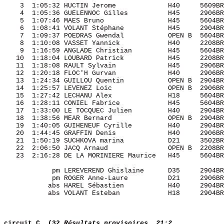
    3  1:05:32 HUCTIN Jerome             H40     5609BR
    4  1:05:36 GUELENNOC Gilles          H45     2906BR
    5  1:07:46 MAES Bruno                H45     5604BR
    6  1:08:41 VOLANT Stéphane           H45     2904BR
    7  1:09:37 POEDRAS Gwendal           OPEN B  5604BR
    8  1:10:08 VASSET Yannick            H40     2208BR
    9  1:16:59 ANGLADE Christian         H45     5604BR
   10  1:18:04 LOUBARD Patrick           H45     2208BR
   11  1:18:08 RAULT Sylvain             H45     2906BR
   12  1:20:18 FLOC'H Gurvan             H40     2906BR
   13  1:24:34 GUILLOU Quentin           OPEN B  2904BR
   14  1:25:57 LEVENEZ Loic              OPEN B  2906BR
   15  1:27:42 LECHANU Alex              H18     5604BR
   16  1:28:11 CONIEL Fabrice            H45     5604BR
   17  1:33:00 LE TOCQUEC Julien         H40     2904BR
   18  1:38:56 MEAR Bernard              OPEN B  2904BR
   19  1:40:05 GUIHENEUF Cyrille         H40     2904BR
   20  1:44:45 GRAFFIN Denis             H40     2906BR
   21  1:50:19 SUCHKOVA marina           D21     3502BR
   22  2:06:50 JACQ Arnaud               OPEN B  2208BR
   23  2:16:28 DE LA MORINIERE Maurice   H45     5604BR
            pm LEREVEREND Ghislaine      D35     2904BR
            pm ROGER Anne-Laure          D21     2906BR
           abs HAREL Sébastien           H40     2904BR
           abs VOLANT Esteban            H18     2904BR
circuit C  (32
Résultats provisoires  21:2