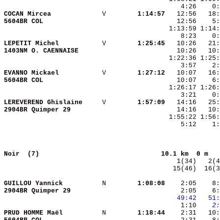
COCAN Mircea            
 V      
  1:14:57
5604BR COL              
   12:56    5:
    8:23    0:
LEPETIT Michel          
 V      
  1:25:45
1403NM O. CAENNAISE     
EVANNO Mickael          
 V      
  1:27:12
5604BR COL              
    3:21    0:
LEREVEREND Ghislaine    
 V      
  1:57:09
2904BR Quimper 29       
    5:12    1:
Noir  (7)                              
10.1 km  0 m   
  15(46)  16(3
GUILLOU Yannick         
 N      
  1:08:08
    2:05    8
2904BR Quimper 29       
    2:05    6:
  49:42
  51:
    1:10 
   2:
PRUD HOMME Maël         
 N      
  1:18:44