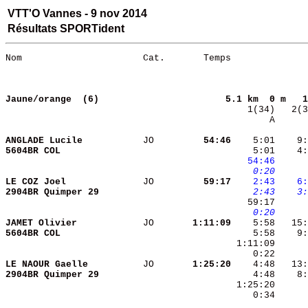
VTT'O Vannes - 9 nov 2014
Résultats SPORTident
Nom                      Cat.       Temps              
Jaune/orange  (6)                      
5.1 km  0 m   1
       A      
ANGLADE Lucile          
 JO     
    54:46
    5:01    9:
5604BR COL              
    5:01    4:
  54:46
   0:20
LE COZ Joel             
 JO     
    59:17
   2:43
   6:
2904BR Quimper 29       
   2:43
   3:
   0:20
JAMET Olivier           
 JO     
  1:11:09
5604BR COL              
    5:58    9:
LE NAOUR Gaelle         
 JO     
  1:25:20
2904BR Quimper 29       
    0:34      