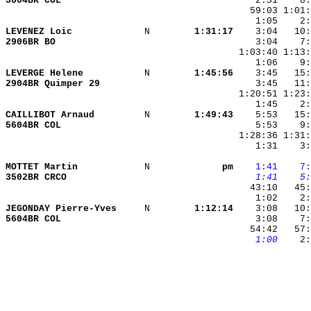
5604BR COL              
    2:31    8:
    1:05    2:
LEVENEZ Loic            
 N      
  1:31:17
2906BR BO               
    3:04    7
LEVERGE Helene          
 N      
  1:45:56
2904BR Quimper 29       
CAILLIBOT Arnaud        
 N      
  1:49:43
5604BR COL              
    1:31    3:
MOTTET Martin           
 N      
       pm
   1:41
   7:
3502BR CRCO             
   1:41
   5:
JEGONDAY Pierre-Yves    
 N      
  1:12:14
5604BR COL              
    3:08    7:
   54:42   57:
   1:00
    2: