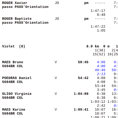
ROGER Xavier            
 JO     
       pm
passo PASS'Orientation  
 1:47:17      
    0:48      
ROGER Baptiste          
 JO     
       pm
passo PASS'Orientation  
 1:47:22      
    1:05      
Violet  (8)                            
8.0 km  0 m   1
  15(52) 16(25
MAES Bruno              
 V      
    50:45
   4:06
   9:
5604BR COL              
   4:06
   4:
  49:46
  50:
   2:13
POEDRAS Daniel          
 V      
    54:42
5604BR COL              
    4:08    5:
    3:45 
   0:
OLIGO Virginie          
 V      
  1:04:08
5604BR COL              
    2:42 
   0:
MAES Karine             
 V      
  1:09:41
5604BR COL              
   10:07    5: