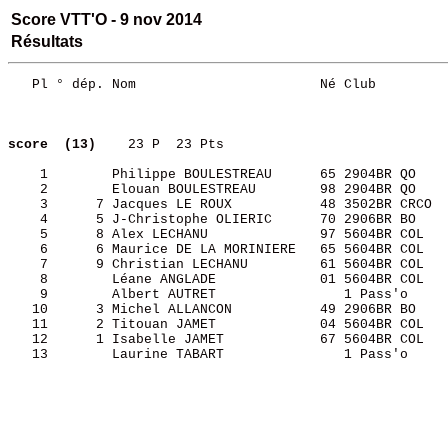
Score VTT'O - 9 nov 2014
Résultats
   Pl ° dép. Nom                       Né Club         
score  (13)   
 23 P  23 Pts                            
    1        Philippe BOULESTREAU      65 2904BR QO    
    2        Elouan BOULESTREAU        98 2904BR QO    
    3      7 Jacques LE ROUX           48 3502BR CRCO  
    4      5 J-Christophe OLIERIC      70 2906BR BO    
    5      8 Alex LECHANU              97 5604BR COL   
    6      6 Maurice DE LA MORINIERE   65 5604BR COL   
    7      9 Christian LECHANU         61 5604BR COL   
    8        Léane ANGLADE             01 5604BR COL   
    9        Albert AUTRET                1 Pass'o     
   10      3 Michel ALLANCON           49 2906BR BO    
   11      2 Titouan JAMET             04 5604BR COL   
   12      1 Isabelle JAMET            67 5604BR COL   
   13        Laurine TABART               1 Pass'o     