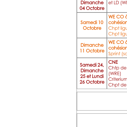
Dimanche
et LD (W
04 Octobre
WE CO à
Samedi 10
cohésio
Octobre
Chpt lig
Chpt lig
WE CO à
Dimanche
cohésio
11 Octobre
Sprint (s
CNE
Samedi 24,
Chtp de 
Dimanche
(WRE)
25 et Lundi
Criteriu
26 Octobre
Chpt de 