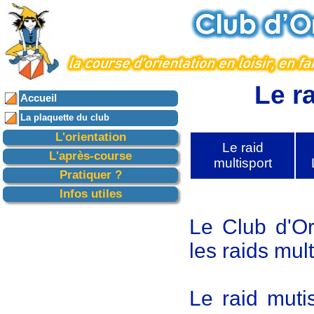
Le r
Accueil
La plaquette du club
L'orientation
Le raid
Raids multisports
En compétition
En loisir
L'après-course
multisport
Histoires de CO
Souvenirs
Podiums
Presse
Pratiquer ?
L'école de CO
Des parcours
Les cartes
Adhésion
Infos utiles
Sport, respect et engagement
La vie du club
Contact
Liens
Le Club d'Or
les raids mult
Le raid muti