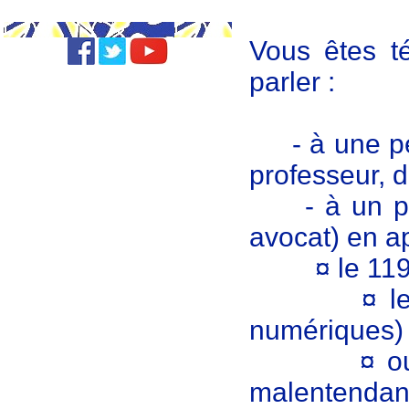
Vous êtes té
parler :
- à une pers
professeur, d
- à un prof
avocat) en a
¤ le 119 (
¤ le 3018 
numériques)
¤ ou le 11
malentendan