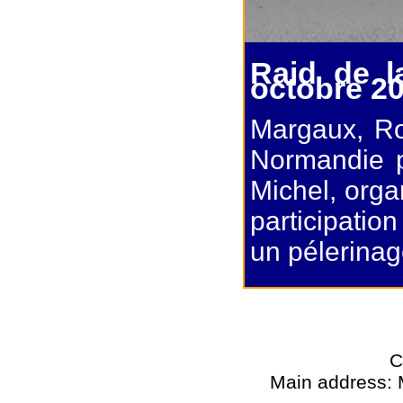
Raid de l
octobre 2
Margaux, Ro
Normandie p
Michel, orga
participatio
un pélerinag
C
Main address: