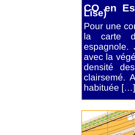
CO en Es
Lise)
Pour une com
la carte d
espagnole.
avec la végé
densité de
clairsemé. 
habituée […