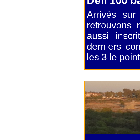
Défi 100 b
Arrivés sur
retrouvons 
aussi inscr
derniers co
les 3 le poin