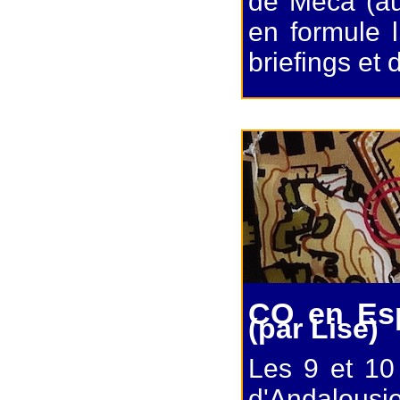
de Meca (au
en formule 
briefings et 
CO en Es
(par Lise)
Les 9 et 10
d'Andalous