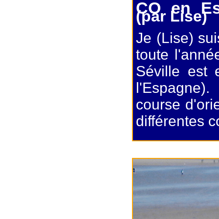
CO en Es
(par Lise)
Je (Lise) su
toute l'anné
Séville est
l'Espagne).
course d'ori
différentes 