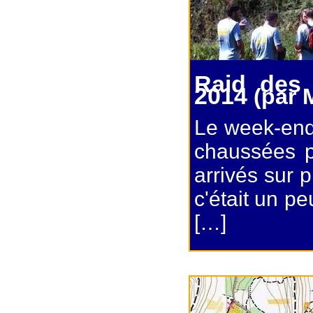
Raid des
2014
(par 
Le week-end 
chaussées p
arrivés sur p
c'était un pe
[…]