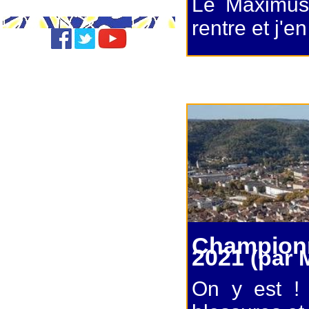
Le Maximus
rentre et j'e
Champion
2021
(par 
On y est ! 