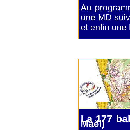
Au program
une MD suivi
et enfin une 
La 177 ba
Maël)