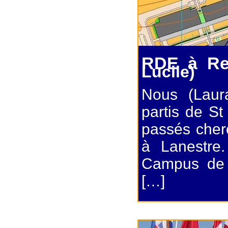
RDE à Ren
Lucile)
Nous (Laur
partis de S
passés cherc
à Lanestre
Campus de B
[…]