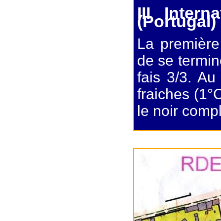
III Inter
(Portugal) 
La première
de se termin
fais 3/3. Au
fraiches (1°
le noir comp