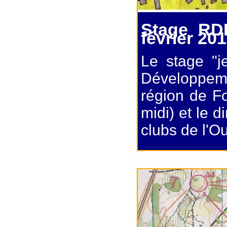
Stage RDE
février 20
Le stage "
Développem
région de Fo
midi) et le d
clubs de l'O