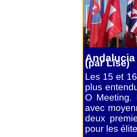
Andalucia
(par Lise)
Les 15 et 16 
plus entendu
O Meeting. I
avec moyenne
deux premie
pour les élit