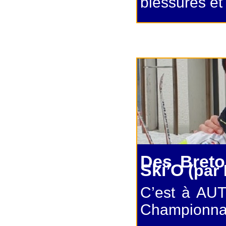
blessures et 
Des Bret
Ski’O
(par
C’est à AUT
Championnat